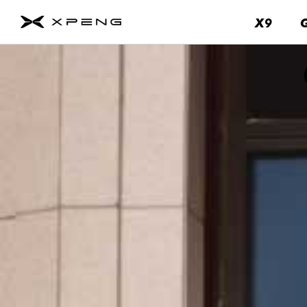
X9
X9
G6
關
於
我
們
聯
絡
我
們
售
後
關
於
我
們
品
牌
中
心