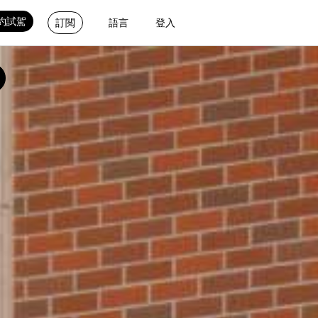
約試駕
訂閲
語言
登入