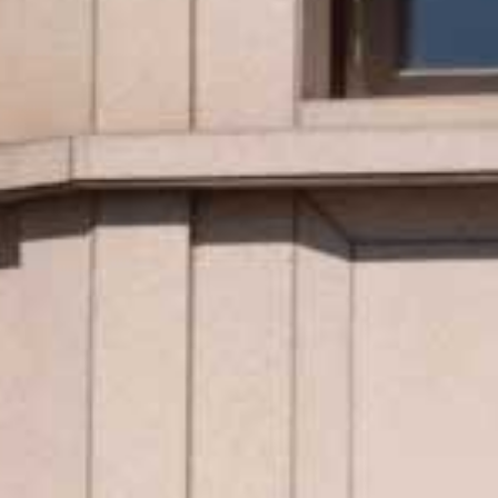
企
業
銷
售​
資
訊
及
活
動​
遙
控
泊
車
功
能
簡
介
聯
絡
我