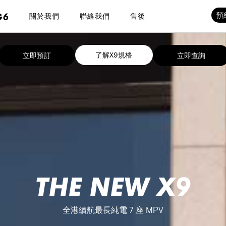
G6
預
關於我們
聯絡我們
售後
了解X9規格
立即預訂
立即查詢
THE NEW X9
全港續航最長純電 7 座 MPV