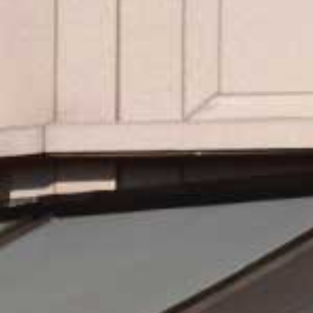
們​
尋
找
我
們​
更
多
聯
絡
方
法
售
後
車
輛
保
養
服
務
計
劃​