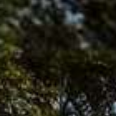
簡
介
聯
絡
我
們​
尋
找
我
們
更
多
聯
絡
方
法
售
後