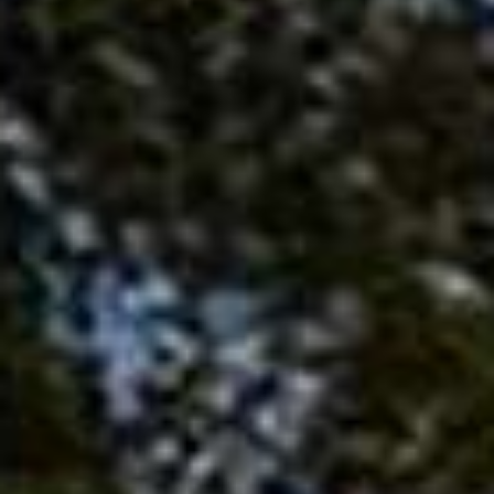
品
牌
中
心
企
業
銷
售
資
訊
及
活
動
遙
控
泊
車
功
能