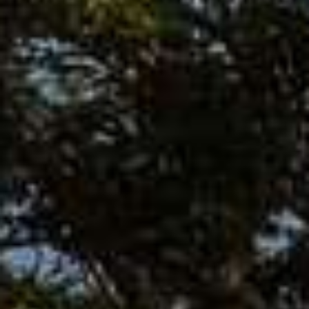
車
輛
保
養
服
務
計
劃
維
修
及
保
養
預
約