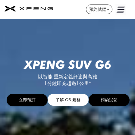
X9
預約試駕
Skip
G6
to
Content
關
於
我
們
XPENG SUV G6​
聯
絡
我
以智能 重新定義舒適與高雅
們
1 分鐘即充超過1 公里*
售
後
了解 G6 規格
立即預訂
預約試駕
關
於
我
們