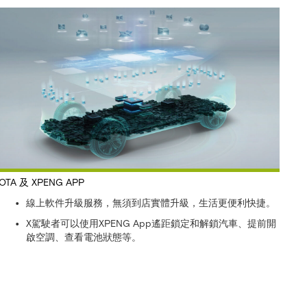
OTA 及 XPENG APP
線上軟件升級服務，無須到店實體升級，生活更便利快捷。
X駕駛者可以使用XPENG App遙距鎖定和解鎖汽車、提前開
啟空調、查看電池狀態等。