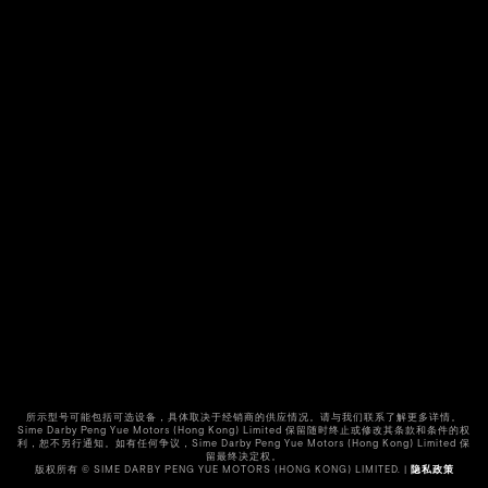
t
e
P
a
r
k
i
n
g
F
u
n
c
t
i
o
n
O
v
e
r
所示型号可能包括可选设备，具体取决于经销商的供应情况。请与我们联系了解更多详情。
v
Sime Darby Peng Yue Motors (Hong Kong) Limited 保留随时终止或修改其条款和条件的权
i
利，恕不另行通知。如有任何争议，Sime Darby Peng Yue Motors (Hong Kong) Limited 保
留最终决定权。
e
版权所有 © SIME DARBY PENG YUE MOTORS (HONG KONG) LIMITED. |
隐私政策
w